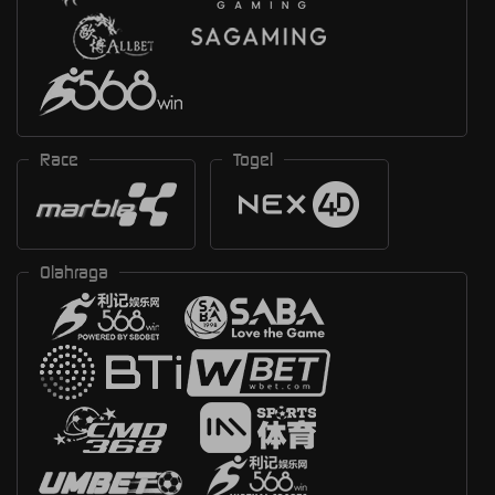
Race
Togel
Olahraga