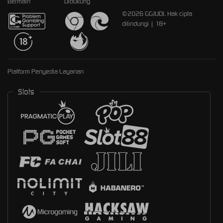
Bermain
Didukung
©2026 GGJUDI. Hak cipta
dilindungi | 18+
Platform Penyedia Layanan
Slots