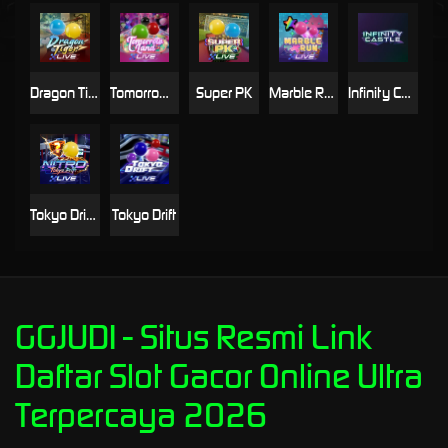
Dragon Tiger
Tomorrow land
Super PK
Marble Run
Infinity Castle
Tokyo Drift Nitro
Tokyo Drift
GGJUDI - Situs Resmi Link
Daftar Slot Gacor Online Ultra
Terpercaya 2026