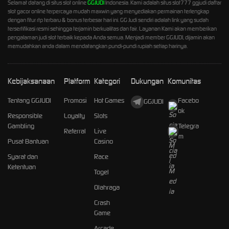
Selamat datang di situs slot online
GGJUDI
Indonesia. Kami adalah situs slot777 ggjudi daftar
slot gacor online terpercaya mudah maxwin yang menyediakan permainan terlengkap
dengan fitur rtp terbaru & bonus terbesar hari ini. GG Judi sendiri adalah link yang sudah
tersertifikasi resmi sehingga terjamin berkualitas dan fair. Layanan Kami akan memberikan
pengalaman judi slot terbaik kepada Anda semua. Menjadi member GGJUDI, dijamin akan
memudahkan anda dalam mendatangkan pundi-pundi rupiah setiap harinya.
Kebijaksanaan
Platform
Kategori
Dukungan
Komunitas
Tentang GGJUDI
Promosi
Hot Games
Facebo
GGJUDI
ok
Responsible
Loyalty
Slots
Gambling
Telegra
Referral
Live
m
Pusat Bantuan
Casino
Syarat dan
Race
Ketentuan
Togel
Olahraga
Crash
Game
Arcade